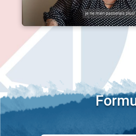
Formul
Nom
*